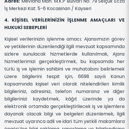
Adres:
Mevlana Mah. M.K.P Bulvarı No: 79 Selçuk Ecza
İş Merkezi Kat: 5-6 Kocasinan / Kayseri
4. KİŞİSEL VERİLERİNİZİN İŞLENME AMAÇLARI VE
HUKUKİ SEBEPLERİ
Kişisel verilerinizin işlenme amacı; Ajansımızın görev
ve yetkilerinin düzenlendiği ilgili mevzuat kapsamında
sizlere sunulacak hizmetlerde kullanılmak, Ajans
hizmetlerimizi gerçekleştirmek, bu kapsamda her
türlü iş ve işlemin sahibini ve muhatabını belirlemek
üzere bilgilerini tespit için, 6698 sayılı Kanun
kapsamında kişisel veri olarak nitelendirilen kimlik
bilgileriniz, adresiniz, telefon numaranız ve diğer
bilgilerinizi kaydetmek, kâğıt üzerinde ya da
elektronik ortamda gerçekleştirilecek iş ve işlemlere
dayanak olacak bilgi ve belgeleri düzenlemek, ilgili
mevzuat uyarınca adli ve idari tüm yetkili makamlara
öngörülen bilgi saklama, raporlama ve bilgilendirme