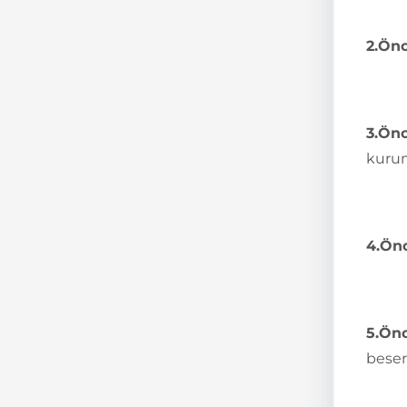
2.
Önc
3.
Önc
kurum
4.
Önc
5.
Önc
beseri