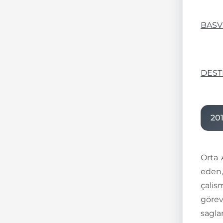
BASV
DEST
20
Orta 
eden,
çalis
görev
sagla