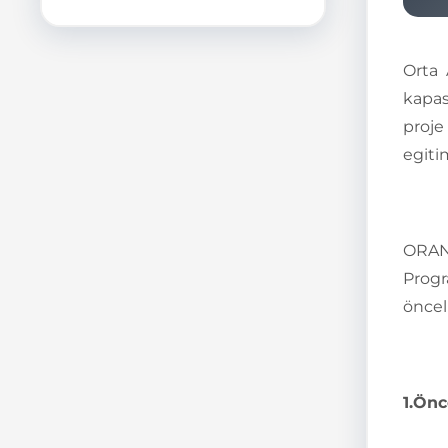
Orta 
kapas
proje
egitim
ORAN 
Progr
önceli
1.
Önce