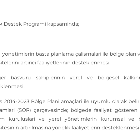
k Destek Programi kapsaminda;
l yönetimlerin basta planlama çalismalari ile bölge plan 
telerini artirici faaliyetlerinin desteklenmesi,
ger basvuru sahiplerinin yerel ve bölgesel kalkin
klenmesi,
s 2014-2023 Bölge Plani amaçlari ile uyumlu olarak beli
amlari (SOP) çerçevesinde; bölgede faaliyet gösteren 
m kuruluslari ve yerel yönetimlerin kurumsal ve beser
itesinin artirilmasina yönelik faaliyetlerin desteklenme