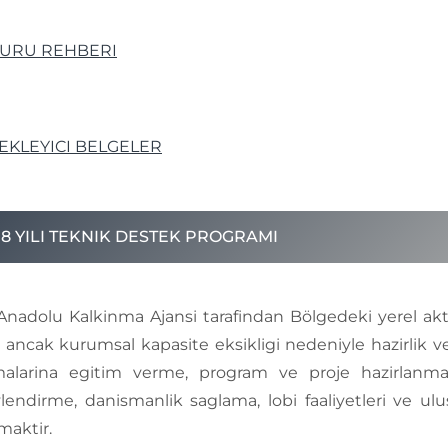
URU REHBERI
EKLEYICI BELGELER
18 YILI TEKNIK DESTEK PROGRAMI
Anadolu Kalkinma Ajansi tarafindan Bölgedeki yerel ak
 ancak kurumsal kapasite eksikligi nedeniyle hazirlik ve
malarina egitim verme, program ve proje hazirlanm
lendirme, danismanlik saglama, lobi faaliyetleri ve ulus
maktir.