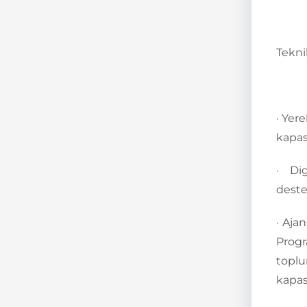
Tekni
·
Yere
kapasi
·
Di
deste
·
Ajan
Progr
toplu
kapas