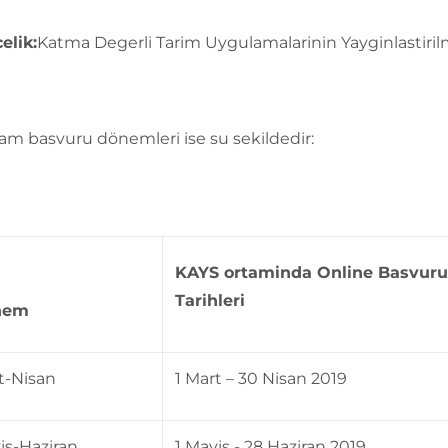
elik:
Katma Degerli Tarim Uygulamalarinin Yayginlastiril
am basvuru dönemleri ise su sekildedir:
KAYS ortaminda Online Basvuru
Tarihleri
nem
t-Nisan
1 Mart – 30 Nisan 2019
is-Haziran
1 Mayis - 28 Haziran 2019