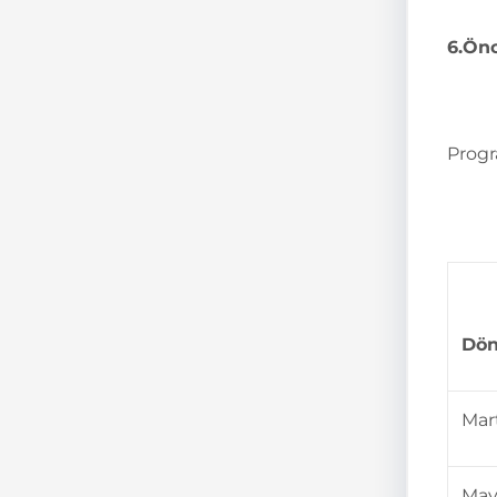
6.
Önc
Progr
Dö
Mar
May