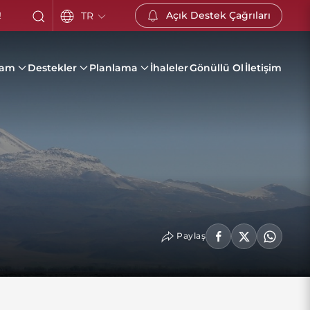
Açık Destek Çağrıları
TR
!
ram
Destekler
Planlama
İhaleler
Gönüllü Ol
İletişim
Paylaş