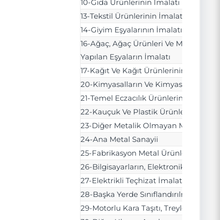
10-Gıda Ürünlerinin İmalatı
13-Tekstil Ürünlerinin İmalatı
14-Giyim Eşyalarının İmalatı
16-Ağaç, Ağaç Ürünleri Ve Mantar Ürün
Yapılan Eşyaların İmalatı
17-Kağıt Ve Kağıt Ürünlerinin İmalatı
20-Kimyasalların Ve Kimyasal Ürünleri
21-Temel Eczacılık Ürünlerinin Ve Eczac
22-Kauçuk Ve Plastik Ürünlerin İmalat
23-Diğer Metalik Olmayan Mineral Ürü
24-Ana Metal Sanayii
25-Fabrikasyon Metal Ürünleri İmalatı
26-Bilgisayarların, Elektronik Ve Optik
27-Elektrikli Teçhizat İmalatı
28-Başka Yerde Sınıflandırılmamış M
29-Motorlu Kara Taşıtı, Treyler (Römork