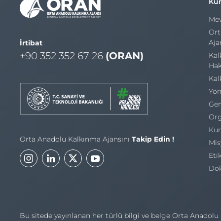
Ku
Mev
Ort
Aja
İrtibat
+90 352 352 67 26
(ORAN)
Kal
Hak
Kal
Yön
Gen
Org
Kur
Orta Anadolu Kalkınma Ajansını
Takip Edin !
Mis
Eti
Do
Bu sitede yayınlanan her türlü bilgi ve belge Orta Anadolu