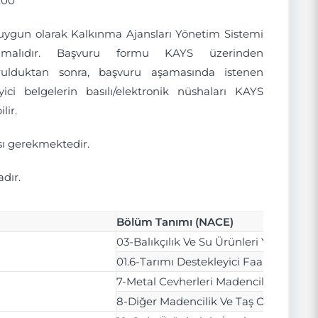
:00
e uygun olarak Kalkınma Ajansları Yönetim Sistemi
yapılmalıdır. Başvuru formu KAYS üzerinden
durulduktan sonra, başvuru aşamasında istenen
yici belgelerin basılı/elektronik nüshaları KAYS
lir.
sı gerekmektedir.
dır.
Bölüm Tanımı (NACE)
03-Balıkçılık Ve Su Ürünleri Yetiştiricili
01.6-Tarımı Destekleyici Faaliyetler Ve H
7-Metal Cevherleri Madenciliği
8-Diğer Madencilik Ve Taş Ocakçılığı