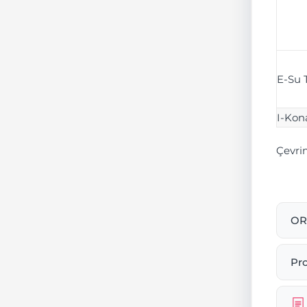
E-Su T
I-Kon
Çevrim
OR
Pr