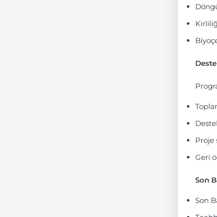
Döngü
Kirlil
Biyoçe
Deste
Progr
Topla
Destek
Proje 
Geri ö
Son B
Son Ba