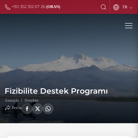
+90 352 352 67 26
(ORAN)
TR
Fizibilite Destek Programı
Anasayfa
Destekler
Paylaş