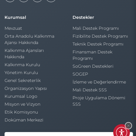
Kurumsal
Destekler
Mevzuat
Mali Destek Programı
Orta Anadolu Kalkınma
Fizibilite Destek Programı
Ajansı Hakkında
Teknik Destek Programı
Kalkınma Ajansları
Finansman Destek
Hakkında
Programı
Kalkınma Kurulu
SoGreen Destekleri
Yönetim Kurulu
SOGEP
Genel Sekreterlik
İzleme ve Değerlendirme
Organizasyon Yapısı
Mali Destek SSS
Kurumsal Logo
Proje Uygulama Dönemi
Misyon ve Vizyon
SSS
Etik Komisyonu
Doküman Merkezi