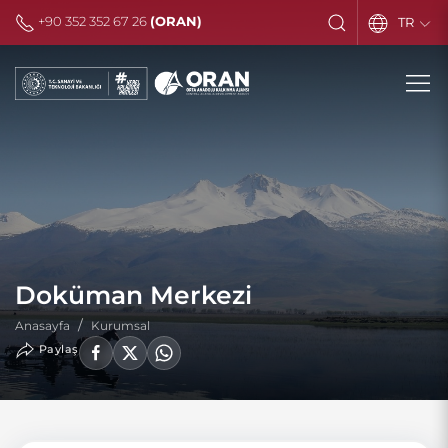
+90 352 352 67 26
(ORAN)
TR
Doküman Merkezi
Anasayfa
Kurumsal
Paylaş